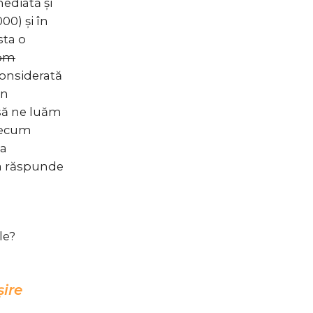
mediată și
00) și în
sta o
om
considerată
un
 să ne luăm
precum
ia
 a răspunde
le?
ire