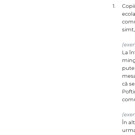
1.
Copii
ecola
comun
simt
(exem
La în
minge
putem
mesaj
că s
Pofti
comun
(exe
În al
urmat