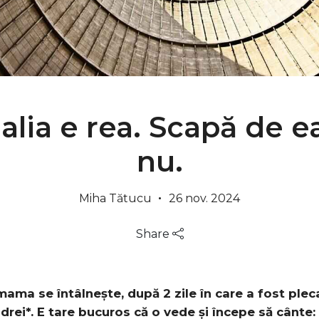
alia e rea. Scapă de e
nu.
Miha Tătucu
26 nov. 2024
Share
mama se întâlnește, după 2 zile în care a fost pleca
ndrei*. E tare bucuros că o vede și începe să cânte