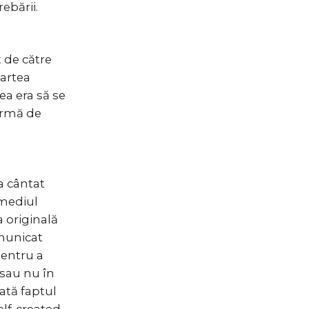
ebării.
t de către
Cartea
ea era să se
formă de
a cântat
rmediul
a originală
omunicat
pentru a
 sau nu în
rată faptul
elf-created