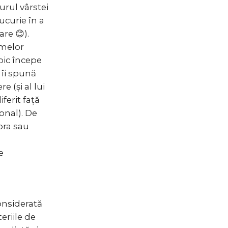
jurul vârstei
ucurie în a
re 😊).
imelor
ipic începe
 îi spună
 (și al lui
iferit față
onal). De
ora sau
e
considerată
eriile de