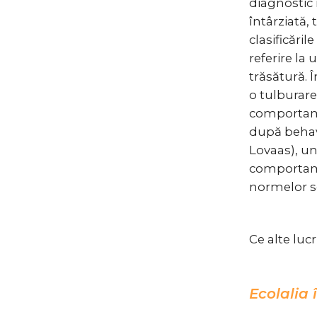
diagnostic 
întârziată,
clasificăril
referire la 
trăsătură. 
o tulburar
comportamen
după behav
Lovaas), un
comportame
normelor so
Ce alte luc
Ecolalia