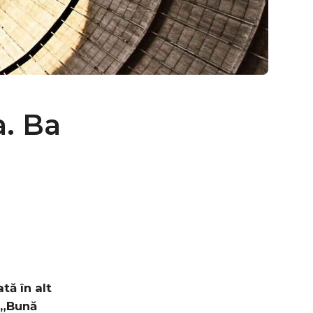
a. Ba
tă în alt
: „Bună