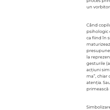
proces prin 
un vorbitor
Când copilu
psihologic 
ca fiind în
maturizează
presupune 
la reprezen
gesturile (
acțiuni si
ma”, chiar 
atenția. Sa
primească 
Simbolizare