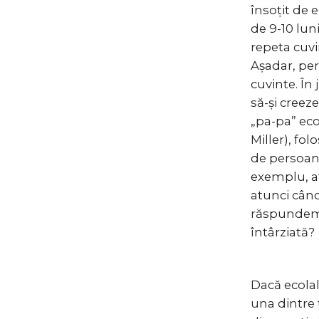
însoțit de e
de 9-10 lun
repeta cuvi
Așadar, per
cuvinte. În 
să-și creeze
„pa-pa” eco
Miller), fol
de persoan
exemplu, a
atunci când
răspundem c
întârziată?
Dacă ecolal
una dintre 