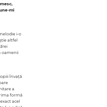
umesc,
pune-mi
melodie i-o
tie altfel
drei
la oamenii
opiii învață
apare
itare a
prima formă
exact acel