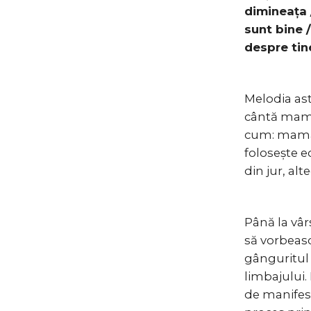
dimineața 
sunt bine 
despre tin
Melodia ast
cântă mamei
cum: mama, 
folosește e
din jur, al
Până la vârs
să vorbeasc
gânguritul 
limbajului
de manifest