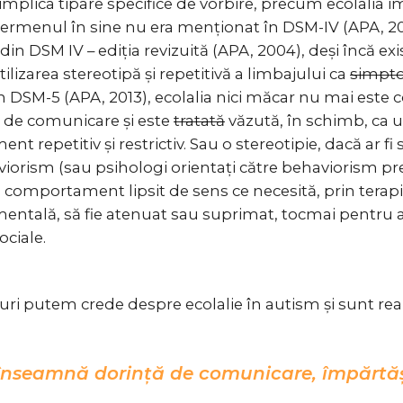
implica tipare specifice de vorbire, precum ecolalia i
 termenul în sine nu era menționat în DSM-IV (APA, 20
e din DSM IV – ediția revizuită (APA, 2004), deși încă exi
utilizarea stereotipă și repetitivă a limbajului ca
simpt
În DSM-5 (APA, 2013), ecolalia nici măcar nu mai este 
e de comunicare și este
tratată
văzută, în schimb, ca 
t repetitiv și restrictiv. Sau o stereotipie, dacă ar fi
iorism (sau psihologi orientați către behaviorism 
 comportament lipsit de sens ce necesită, prin terap
ntală, să fie atenuat sau suprimat, tocmai pentru
ciale.
ruri putem crede despre ecolalie în autism și sunt rea
 înseamnă dorință de comunicare, împărtăș