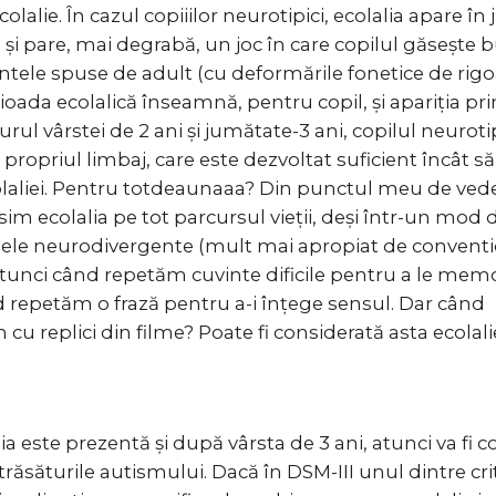
colalie. În cazul copiiilor neurotipici, ecolalia apare în 
i și pare, mai degrabă, un joc în care copilul găsește b
ntele spuse de adult (cu deformările fonetice de rigoa
ioada ecolalică înseamnă, pentru copil, și apariția pr
jurul vârstei de 2 ani și jumătate-3 ani, copilul neurot
 propriul limbaj, care este dezvoltat suficient încât să
laliei. Pentru totdeaunaaa? Din punctul meu de vedere
osim ecolalia pe tot parcursul vieții, deși într-un mod d
ele neurodivergente (mult mai apropiat de conventi
tunci când repetăm cuvinte dificile pentru a le mem
 repetăm o frază pentru a-i înțege sensul. Dar când
u replici din filme? Poate fi considerată asta ecolali
ia este prezentă și după vârsta de 3 ani, atunci va fi 
trăsăturile autismului. Dacă în DSM-III unul dintre crit