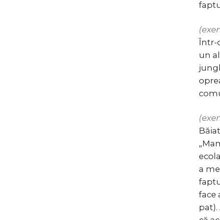
faptu
(exe
Într-
un al
jungl
oprea
comu
(exe
Băia
„Mama
ecola
a mel
faptu
face 
pat).
că ac