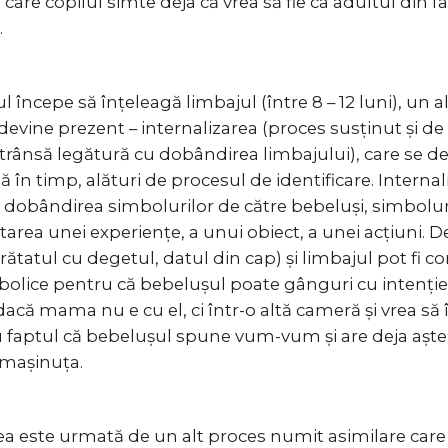
care copilul simte deja că vrea să fie ca adultul din fa
.
l începe să înțeleagă limbajul (între 8 – 12 luni), un a
devine prezent – internalizarea (proces susținut și d
 strânsă legătură cu dobândirea limbajului), care se de
 în timp, alături de procesul de identificare. Internal
dobândirea simbolurilor de către bebeluși, simboluri
tarea unei experiențe, a unui obiect, a unei acțiuni. 
arătatul cu degetul, datul din cap) și limbajul pot fi c
mbolice pentru că bebelușul poate gânguri cu intenț
dacă mama nu e cu el, ci într-o altă cameră și vrea să î
u faptul că bebelușul spune vum-vum și are deja așt
mașinuța.
a este urmată de un alt proces numit asimilare care