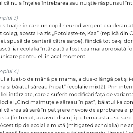
l că nu a înțeles întrebarea sau nu știe răspunsul într
mplul 3)
o situație în care un copil neurodivergent era deranja
t coleg, acesta i-a zis „Potolește-te, Kaa” (replică din 
ei, spusă de panteră către șarpe), fiindcă tot ce-și dor
scă, iar ecolalia întârziată a fost cea mai apropiată 
nicare pentru el, în acel moment.
mplul 4)
tul a luat-o de mână pe mama, a dus-o lângă pat și i-
 și băiatul săreau în pat” (ecolalie mixtă). Prin inte
liei întârziate, care a suferit modificări față de variant
odiei „Cinci maimuțele săreau în pat”, băiatul i-a c
l că vrea să sară în pat și are nevoie de aprobarea ei 
asta (în trecut, au avut discuții pe tema asta – se sare
 Acest tip de ecolalie mixtă (mitigated echolalia) ne a
el copil face progrese spre a folosi propriul limbaj („s