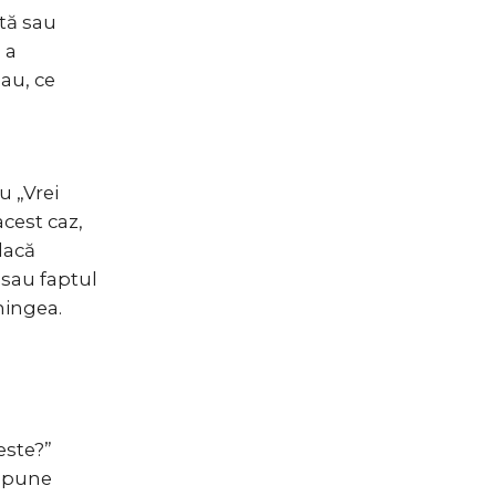
ată sau
 a
 au, ce
u „Vrei
acest caz,
dacă
 sau faptul
mingea.
este?”
 spune