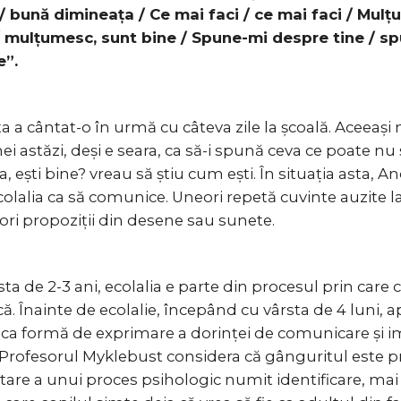
/ bună dimineața / Ce mai faci / ce mai faci / Mulț
/ mulțumesc, sunt bine / Spune-mi despre tine / s
e”.
a a cântat-o în urmă cu câteva zile la școală. Aceeași 
 astăzi, deși e seara, ca să-i spună ceva ce poate nu ș
ești bine? vreau să știu cum ești. În situația asta, An
colalia ca să comunice. Uneori repetă cuvinte auzite 
teori propoziții din desene sau sunete.
ta de 2-3 ani, ecolalia e parte din procesul prin care c
ă. Înainte de ecolalie, începând cu vârsta de 4 luni, 
ca formă de exprimare a dorinței de comunicare și im
. Profesorul Myklebust considera că gânguritul este 
are a unui proces psihologic numit identificare, mai 