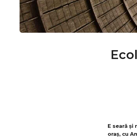
Ecol
E seară și 
oraș, cu A