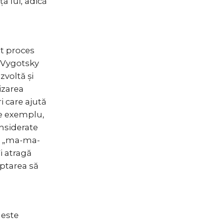
ța lui, adică
lt proces
e Vygotsky
zvoltă și
izarea
 care ajută
De exemplu,
onsiderate
ie „ma-ma-
i atragă
eptarea să
 este