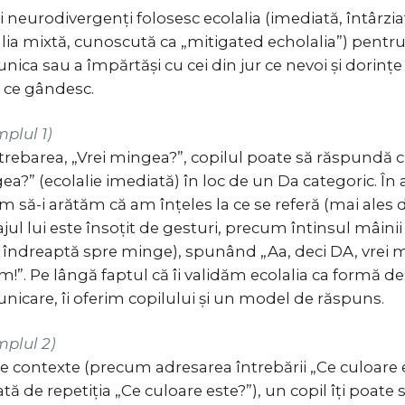
i neurodivergenți folosesc ecolalia (imediată, întârzi
lia mixtă, cunoscută ca „mitigated echolalia”) pentru
ica sau a împărtăși cu cei din jur ce nevoi și dorințe
, ce gândesc.
plul 1)
trebarea, „Vrei mingea?”, copilul poate să răspundă c
a?” (ecolalie imediată) în loc de un Da categoric. În 
 să-i arătăm că am înțeles la ce se referă (mai ales 
ul lui este însoțit de gesturi, precum întinsul mâinii
e îndreaptă spre minge), spunând „Aa, deci DA, vrei 
m!”. Pe lângă faptul că îi validăm ecolalia ca formă de
icare, îi oferim copilului și un model de răspuns.
mplul 2)
te contexte (precum adresarea întrebării „Ce culoare 
ă de repetiția „Ce culoare este?”), un copil îți poate