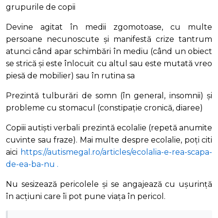
grupurile de copii
Devine agitat în medii zgomotoase, cu multe
persoane necunoscute și manifestă crize tantrum
atunci când apar schimbări în mediu (când un obiect
se strică și este înlocuit cu altul sau este mutată vreo
piesă de mobilier) sau în rutina sa
Prezintă tulburări de somn (în general, insomnii) și
probleme cu stomacul (constipație cronică, diaree)
Copiii autiști verbali prezintă ecolalie (repetă anumite
cuvinte sau fraze). Mai multe despre ecolalie, poți citi
aici
https://autismegal.ro/articles/ecolalia-e-rea-scapa-
de-ea-ba-nu
.
Nu sesizează pericolele și se angajează cu ușurință
în acțiuni care îi pot pune viața în pericol.