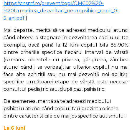
https://cnsmf.ro/prevent/copii/C.MC02%20-
%20Urmarirea_dezvoltarii_neuropsihice_copiii_0-
5_ani.pdf
)
Mai departe, merită să te adresezi medicului atunci
când observi o stagnare în dezvoltarea copilului. De
exemplu, dacă până la 12 luni copilul bifa 85-90%
dintre criteriile specifice fiecărui interval de vârstă
(urmărea obiectele cu privirea, gângurea, zâmbea
atunci când i se vorbea), iar ulterior copilul nu mai
face alte achiziții sau nu mai dezvoltă noi abilități
specifice următoarei etape de vârstă, este necesar
consultul pediatric sau, după caz, psihiatric.
De asemenea, merită să te adresezi medicului
psihiatru atunci când copilul tău prezintă oricare
dintre caracteristicile de mai jos specifice autismului:
La 6 luni