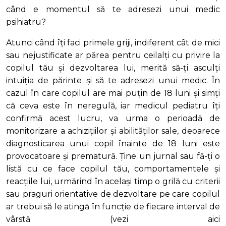
când e momentul să te adresezi unui medic
psihiatru?
Atunci când îți faci primele griji, indiferent cât de mici
sau nejustificate ar părea pentru ceilalți cu privire la
copilul tău și dezvoltarea lui, merită să-ți asculți
intuiția de părinte și să te adresezi unui medic. În
cazul în care copilul are mai puțin de 18 luni și simți
că ceva este în neregulă, iar medicul pediatru îți
confirmă acest lucru, va urma o perioadă de
monitorizare a achizițiilor și abilităților sale, deoarece
diagnosticarea unui copil înainte de 18 luni este
provocatoare și prematură. Ține un jurnal sau fă-ți o
listă cu ce face copilul tău, comportamentele și
reacțiile lui, urmărind în același timp o grilă cu criterii
sau praguri orientative de dezvoltare pe care copilul
ar trebui să le atingă în funcție de fiecare interval de
vârstă (vezi aici